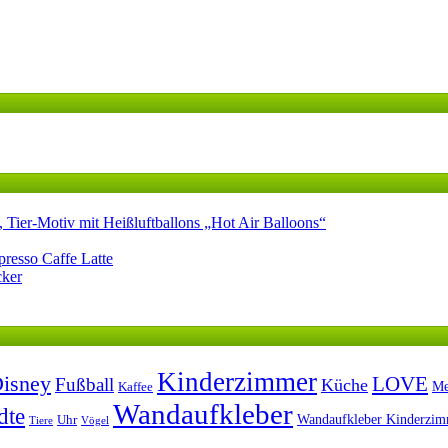
Tier-Motiv mit Heißluftballons „Hot Air Balloons“
resso Caffe Latte
cker
Kinderzimmer
isney
LOVE
Fußball
Küche
Me
Kaffee
Wandaufkleber
dte
Wandaufkleber Kinderzi
Uhr
Tiere
Vögel