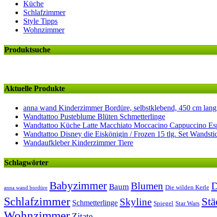
Küche
Schlafzimmer
Style Tipps
Wohnzimmer
Produktsuche
Aktuelle Produkte
anna wand Kinderzimmer Bordüre, selbstklebend, 450 cm lang, 
Wandtattoo Pusteblume Blüten Schmetterlinge
Wandtattoo Küche Latte Macchiato Moccacino Cappuccino Esp
Wandtattoo Disney die Eiskönigin / Frozen 15 tlg. Set Wandsti
Wandaufkleber Kinderzimmer Tiere
Schlagwörter
Babyzimmer
D
Blumen
Baum
Die wilden Kerle
anna wand bordüre
Schlafzimmer
Stä
Skyline
Schmetterlinge
Spiegel
Star Wars
Wohnzimmer
Zitate