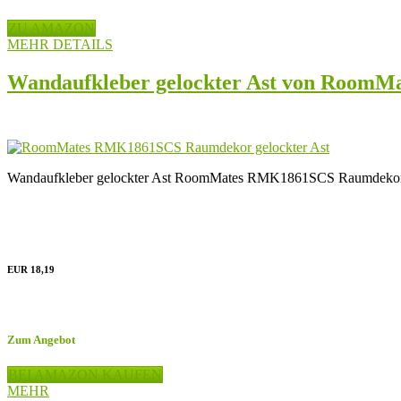
ZU AMAZON
MEHR DETAILS
Wandaufkleber gelockter Ast von RoomMa
Wandaufkleber gelockter Ast RoomMates RMK1861SCS Raumdekor Wa
EUR 18,19
Zum Angebot
BEI AMAZON KAUFEN
MEHR