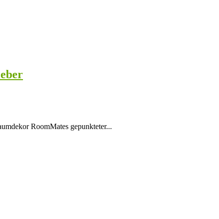
eber
mdekor RoomMates gepunkteter...